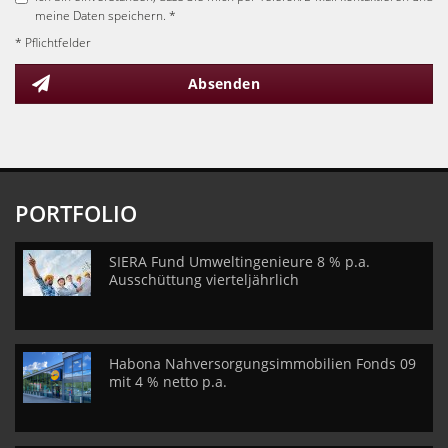
meine Daten speichern. *
* Pflichtfelder
Absenden
PORTFOLIO
SIERA Fund Umweltingenieure 8 % p.a.
Ausschüttung vierteljährlich
Habona Nahversorgungsimmobilien Fonds 09
mit 4 % netto p.a.