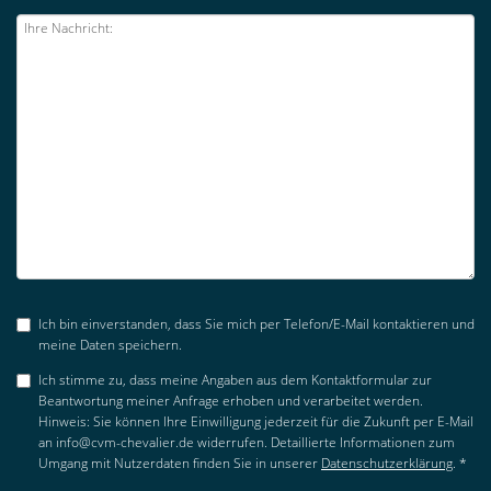
Ich bin einverstanden, dass Sie mich per Telefon/E-Mail kontaktieren und
meine Daten speichern.
Ich stimme zu, dass meine Angaben aus dem Kontaktformular zur
Beantwortung meiner Anfrage erhoben und verarbeitet werden.
Hinweis: Sie können Ihre Einwilligung jederzeit für die Zukunft per E-Mail
an info@cvm-chevalier.de widerrufen. Detaillierte Informationen zum
Umgang mit Nutzerdaten finden Sie in unserer
Datenschutzerklärung
. *