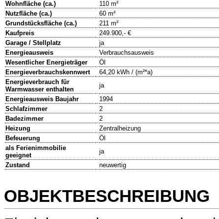
Wohnfläche (ca.)
110 m²
Nutzfläche (ca.)
60 m²
Grundstücksfläche (ca.)
211 m²
Kaufpreis
249.900,- €
Garage / Stellplatz
ja
Energieausweis
Verbrauchsausweis
Wesentlicher Energieträger
Öl
Energieverbrauchskennwert
64,20 kWh / (m²*a)
Energieverbrauch für
ja
Warmwasser enthalten
Energieausweis Baujahr
1994
Schlafzimmer
2
Badezimmer
2
Heizung
Zentralheizung
Befeuerung
Öl
als Ferienimmobilie
ja
geeignet
Zustand
neuwertig
OBJEKTBESCHREIBUNG