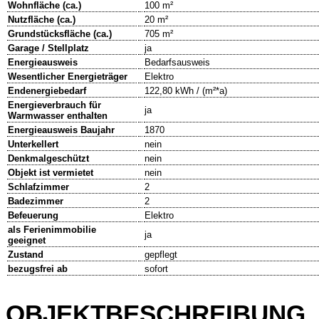
Wohnfläche (ca.)
100 m²
Nutzfläche (ca.)
20 m²
Grundstücksfläche (ca.)
705 m²
Garage / Stellplatz
ja
Energieausweis
Bedarfsausweis
Wesentlicher Energieträger
Elektro
Endenergiebedarf
122,80 kWh / (m²*a)
Energieverbrauch für
ja
Warmwasser enthalten
Energieausweis Baujahr
1870
Unterkellert
nein
Denkmalgeschützt
nein
Objekt ist vermietet
nein
Schlafzimmer
2
Badezimmer
2
Befeuerung
Elektro
als Ferienimmobilie
ja
geeignet
Zustand
gepflegt
bezugsfrei ab
sofort
OBJEKTBESCHREIBUNG