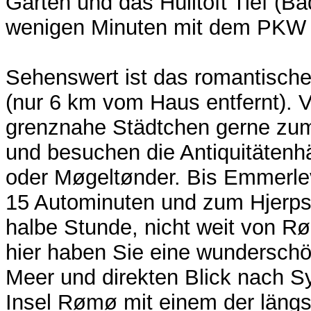
Garten und das Hülltoft Tief (Ba
wenigen Minuten mit dem PKW e
Sehenswert ist das romantisch
(nur 6 km vom Haus entfernt). V
grenznahe Städtchen gerne zu
und besuchen die Antiquitätenh
oder Møgeltønder. Bis Emmerlev 
15 Autominuten und zum Hjerpst
halbe Stunde, nicht weit von R
hier haben Sie eine wunderschö
Meer und direkten Blick nach Sy
Insel Rømø mit einem der läng