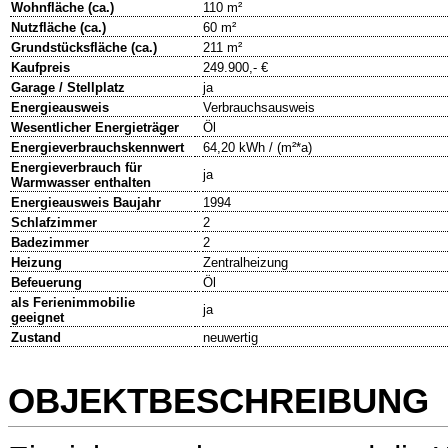
Wohnfläche (ca.)
110 m²
Nutzfläche (ca.)
60 m²
Grundstücksfläche (ca.)
211 m²
Kaufpreis
249.900,- €
Garage / Stellplatz
ja
Energieausweis
Verbrauchsausweis
Wesentlicher Energieträger
Öl
Energieverbrauchskennwert
64,20 kWh / (m²*a)
Energieverbrauch für
ja
Warmwasser enthalten
Energieausweis Baujahr
1994
Schlafzimmer
2
Badezimmer
2
Heizung
Zentralheizung
Befeuerung
Öl
als Ferienimmobilie
ja
geeignet
Zustand
neuwertig
OBJEKTBESCHREIBUNG