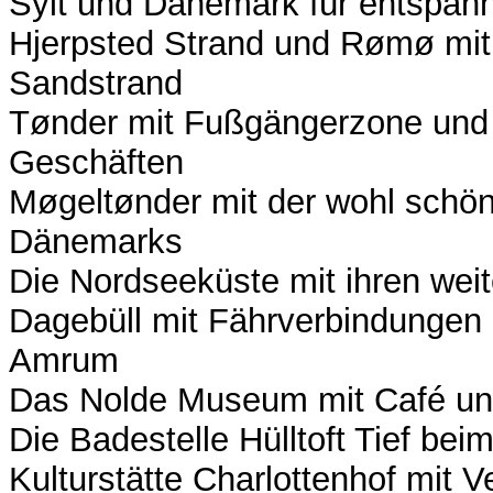
Sylt und Dänemark für entspann
Hjerpsted Strand und Rømø mi
Sandstrand
Tønder mit Fußgängerzone und v
Geschäften
Møgeltønder mit der wohl schön
Dänemarks
Die Nordseeküste mit ihren wei
Dagebüll mit Fährverbindungen
Amrum
Das Nolde Museum mit Café un
Die Badestelle Hülltoft Tief b
Kulturstätte Charlottenhof mit 