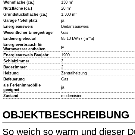
Wohnfläche (ca.)
130 m²
Nutzfläche (ca.)
20 m²
Grundstücksfläche (ca.)
1.300 m²
Garage / Stellplatz
ja
Energieausweis
Bedarfsausweis
Wesentlicher Energieträger
Gas
Endenergiebedarf
95,10 kWh / (m²*a)
Energieverbrauch für
ja
Warmwasser enthalten
Energieausweis Baujahr
1900
Schlafzimmer
3
Badezimmer
2
Heizung
Zentralheizung
Befeuerung
Gas
als Ferienimmobilie
ja
geeignet
Zustand
modernisiert
OBJEKTBESCHREIBUNG
So weich so warm und dieser Duf