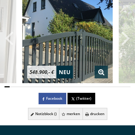
NEU
548.900,- €
Facebook
(Twitter)
Notizblock (
)
merken
drucken