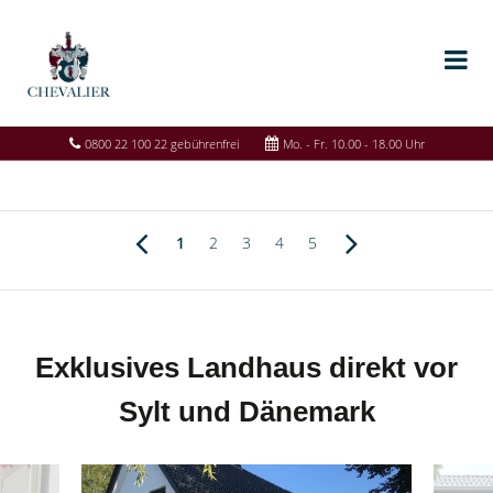
0800 22 100 22 gebührenfrei
Mo. - Fr. 10.00 - 18.00 Uhr
1
2
3
4
5
Exklusives Landhaus direkt vor
Sylt und Dänemark