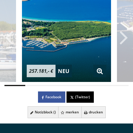
NEU
257.181,- €
Facebook
(Twitter)
Notizblock (
)
merken
drucken