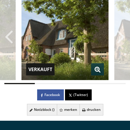
VERKAUFT
Facebook
(Twitter)
Notizblock (
)
merken
drucken