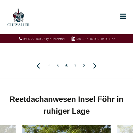
0800 22 100 22 gebührenfrei
Mo. - Fr. 10.00 - 18.00 Uhr
4
5
6
7
8
Reetdachanwesen Insel Föhr in
ruhiger Lage