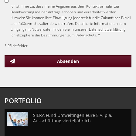
Ich stimme zu, dass meine Angaben aus dem Kontaktformular zur
Beantwortung meiner Anfrage erhoben und verarbeitet werden.
Hinweis: Sie können Ihre Einwilligung jederzeit für die Zukunft per E-Mail
an info@cvm-chevalier.de widerrufen. Detaillierte Informationen zum
Umgang mit Nutzerdaten finden Sie in unserer
Datenschutzerklärung
.
Ich akzeptiere die Bestimmungen zum
Datenschutz
. *
* Pflichtfelder
Absenden
PORTFOLIO
SIERA Fund Umweltingenieure 8 % p.a.
Ausschüttung vierteljährlich