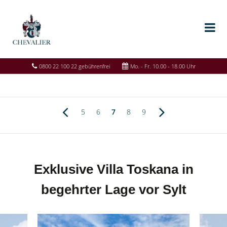
0800 22 100 22 gebührenfrei
Mo. - Fr. 10.00 - 18.00 Uhr
5
6
7
8
9
Exklusive Villa Toskana in
begehrter Lage vor Sylt