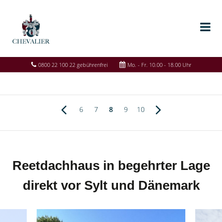
0800 22 100 22 gebührenfrei
Mo. - Fr. 10.00 - 18.00 Uhr
6
7
8
9
10
Reetdachhaus in begehrter Lage
direkt vor Sylt und Dänemark