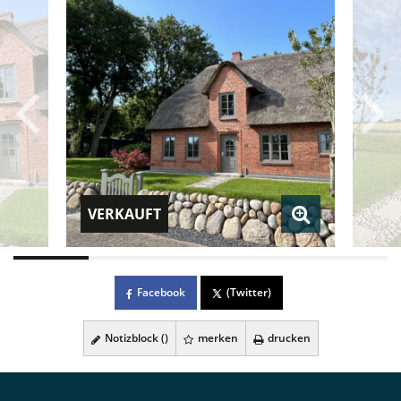
VERKAUFT
Facebook
(Twitter)
Notizblock (
)
merken
drucken