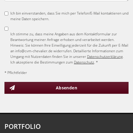
Ich bin einverstanden, dass Sie mich per Telefon/E-Mail kontaktieren und
meine Daten speichern.
Ich stimme zu, dass meine Angaben aus dem Kontaktformular zur
Beantwortung meiner Anfrage erhoben und verarbeitet werden.
Hinweis: Sie können Ihre Einwilligung jederzeit für die Zukunft per E-Mail
an info@cvm-chevalier.de widerrufen. Detaillierte Informationen zum
Umgang mit Nutzerdaten finden Sie in unserer
Datenschutzerklärung
.
Ich akzeptiere die Bestimmungen zum
Datenschutz
. *
* Pflichtfelder
Absenden
PORTFOLIO