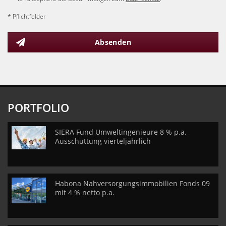
* Pflichtfelder
Absenden
PORTFOLIO
SIERA Fund Umweltingenieure 8 % p.a.
Ausschüttung vierteljährlich
Habona Nahversorgungsimmobilien Fonds 09
mit 4 % netto p.a.