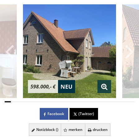
NEU
598.000,- €
Facebook
(Twitter)
Notizblock (
)
merken
drucken