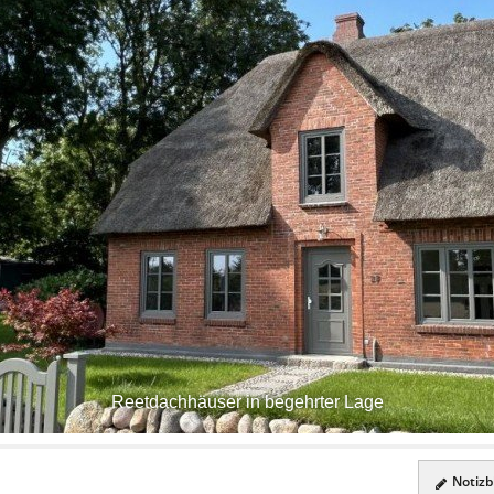
Reetdachhäuser in begehrter Lage
Notizbl