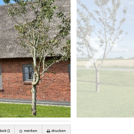
ock (
)
merken
drucken