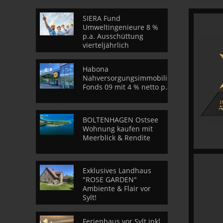
SIERA Fund
Umweltingenieure 8 %
p.a. Ausschüttung
vierteljährlich
Habona
Nahversorgungsimmobilien
Fonds 09 mit 4 % netto p.a.
BOLTENHAGEN Ostsee
Wohnung kaufen mit
Meerblick & Rendite
Exklusives Landhaus
"ROSE GARDEN"
Ambiente & Flair vor
Sylt!
Ferienhaus vor Sylt inkl.