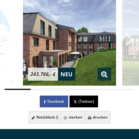
NEU
243.766,- €
Facebook
(Twitter)
Notizblock (
)
merken
drucken