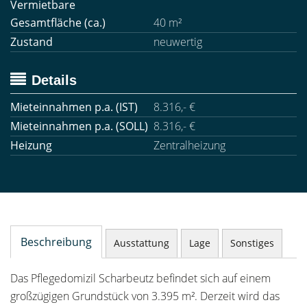
Vermietbare
Gesamtfläche (ca.)
40 m²
Zustand
neuwertig
Details
Mieteinnahmen p.a. (IST)
8.316,- €
Mieteinnahmen p.a. (SOLL)
8.316,- €
Heizung
Zentralheizung
Beschreibung
Ausstattung
Lage
Sonstiges
Das Pflegedomizil Scharbeutz befindet sich auf einem
großzügigen Grundstück von 3.395 m². Derzeit wird das