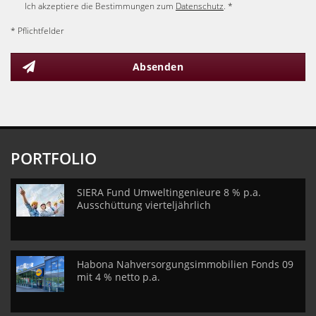
Ich akzeptiere die Bestimmungen zum
Datenschutz
. *
* Pflichtfelder
Absenden
PORTFOLIO
SIERA Fund Umweltingenieure 8 % p.a.
Ausschüttung vierteljährlich
Habona Nahversorgungsimmobilien Fonds 09
mit 4 % netto p.a.