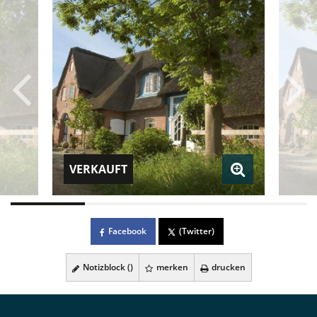
VERKAUFT
Facebook
(Twitter)
Notizblock (
)
merken
drucken