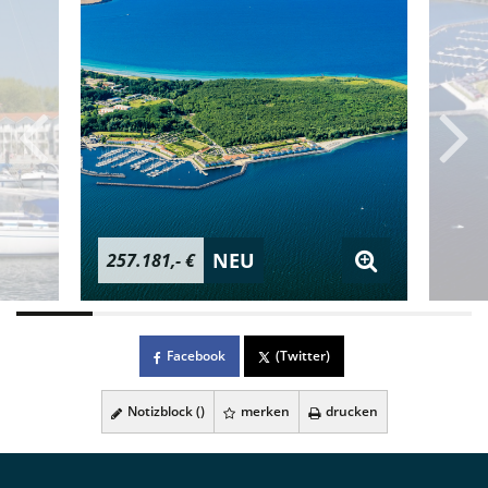
NEU
257.181,- €
Facebook
(Twitter)
Notizblock (
)
merken
drucken