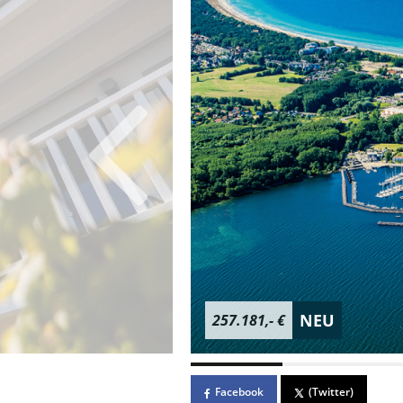
NEU
257.181,- €
Facebook
(Twitter)