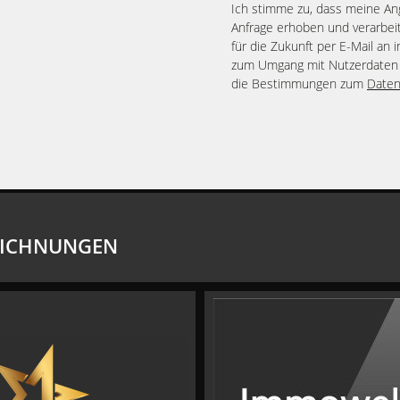
Ich stimme zu, dass meine A
Anfrage erhoben und verarbeit
für die Zukunft per E-Mail an 
zum Umgang mit Nutzerdaten 
die Bestimmungen zum
Daten
EICHNUNGEN