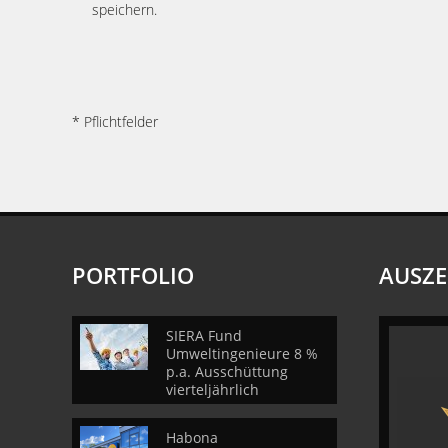
speichern.
* Pflichtfelder
PORTFOLIO
AUSZ
SIERA Fund
Umweltingenieure 8 %
p.a. Ausschüttung
vierteljährlich
Habona