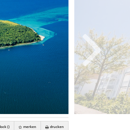
ock (
)
merken
drucken