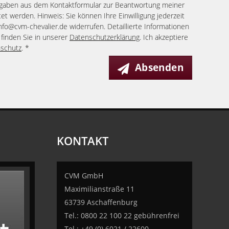
ngaben aus dem Kontaktformular zur Beantwortung meiner
et werden. Hinweis: Sie können Ihre Einwilligung jederzeit
info@cvm-chevalier.de widerrufen. Detaillierte Informationen
finden Sie in unserer
Datenschutzerklärung
. Ich akzeptiere
schutz
. *
Absenden
KONTAKT
CVM GmbH
Maximilianstraße 11
63739 Aschaffenburg
Tel.: 0800 22 100 22 gebührenfrei
Tel.: +49 (0) 6021 / 22600