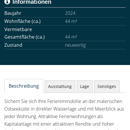
Informationen
Baujahr
2024
Wohnfläche (ca.)
44 m²
Vermietbare
Gesamtfläche (ca.)
44 m²
Zustand
neuwertig
Beschreibung
Ausstattung
Lage
Sonstiges
Sichern Sie sich Ihre Ferienimmobilie an der malerischen
Ostseeküste in direkter Wasserlage und mit Meerblick aus
jeder Wohnung. Attraktive Ferienwohnungen als
Kapitalanlage mit einer attraktiven Rendite und hoher