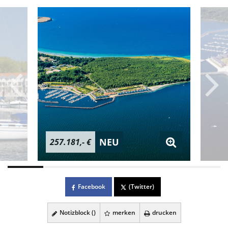
NEU
257.181,- €
Facebook
(Twitter)
Notizblock (
)
merken
drucken