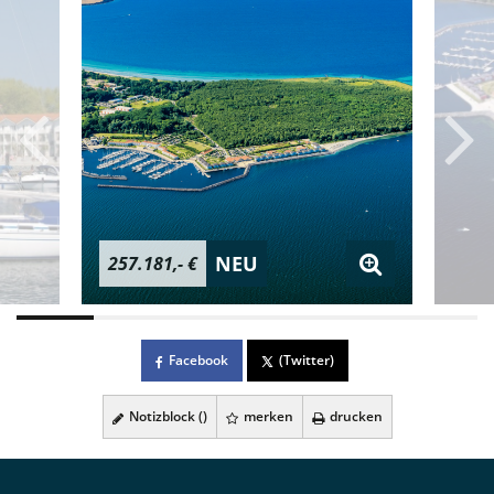
NEU
257.181,- €
Facebook
(Twitter)
Notizblock (
)
merken
drucken