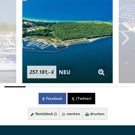
NEU
257.181,- €
Facebook
(Twitter)
Notizblock (
)
merken
drucken