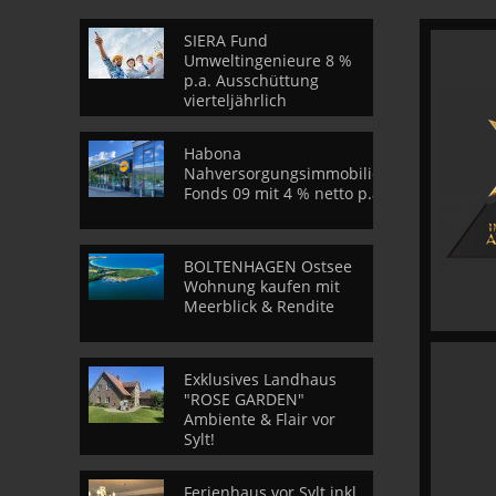
SIERA Fund
Umweltingenieure 8 %
p.a. Ausschüttung
vierteljährlich
Habona
Nahversorgungsimmobilien
Fonds 09 mit 4 % netto p.a.
BOLTENHAGEN Ostsee
Wohnung kaufen mit
Meerblick & Rendite
Exklusives Landhaus
"ROSE GARDEN"
Ambiente & Flair vor
Sylt!
Ferienhaus vor Sylt inkl.