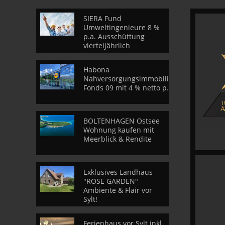
SIERA Fund
Umweltingenieure 8 %
p.a. Ausschüttung
vierteljährlich
Habona
Nahversorgungsimmobilien
Fonds 09 mit 4 % netto p.a.
BOLTENHAGEN Ostsee
Wohnung kaufen mit
Meerblick & Rendite
Exklusives Landhaus
"ROSE GARDEN"
Ambiente & Flair vor
Sylt!
Ferienhaus vor Sylt inkl.