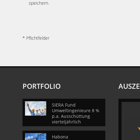
speichern.
* Pflichtfelder
PORTFOLIO
AUSZ
SIERA Fund
Umweltingenieure 8 %
p.a. Ausschüttung
vierteljährlich
Habona