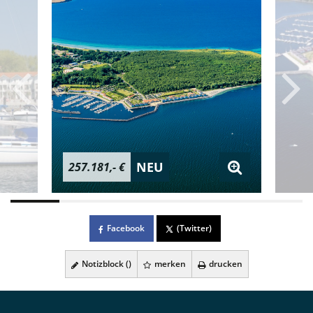
NEU
257.181,- €
Facebook
(Twitter)
Notizblock (
)
merken
drucken