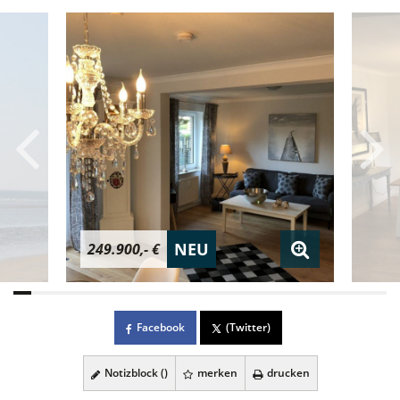
NEU
249.900,- €
Facebook
(Twitter)
Notizblock (
)
merken
drucken