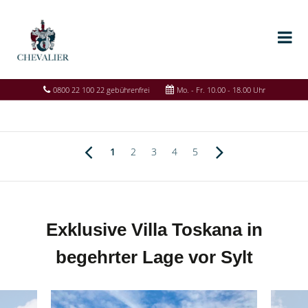
0800 22 100 22 gebührenfrei
Mo. - Fr. 10.00 - 18.00 Uhr
1
2
3
4
5
Exklusive Villa Toskana in
begehrter Lage vor Sylt