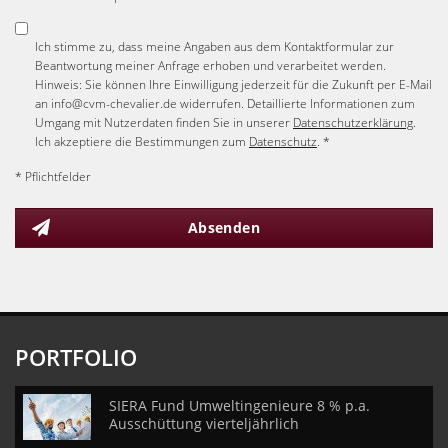
Ich stimme zu, dass meine Angaben aus dem Kontaktformular zur
Beantwortung meiner Anfrage erhoben und verarbeitet werden.
Hinweis: Sie können Ihre Einwilligung jederzeit für die Zukunft per E-Mail
an info@cvm-chevalier.de widerrufen. Detaillierte Informationen zum
Umgang mit Nutzerdaten finden Sie in unserer
Datenschutzerklärung
.
Ich akzeptiere die Bestimmungen zum
Datenschutz
. *
* Pflichtfelder
Absenden
PORTFOLIO
SIERA Fund Umweltingenieure 8 % p.a.
Ausschüttung vierteljährlich