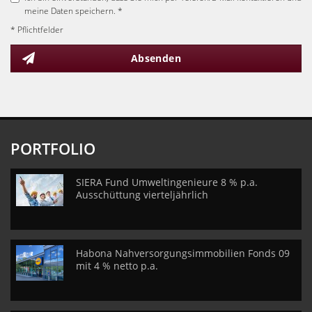
meine Daten speichern. *
* Pflichtfelder
Absenden
PORTFOLIO
SIERA Fund Umweltingenieure 8 % p.a.
Ausschüttung vierteljährlich
Habona Nahversorgungsimmobilien Fonds 09
mit 4 % netto p.a.