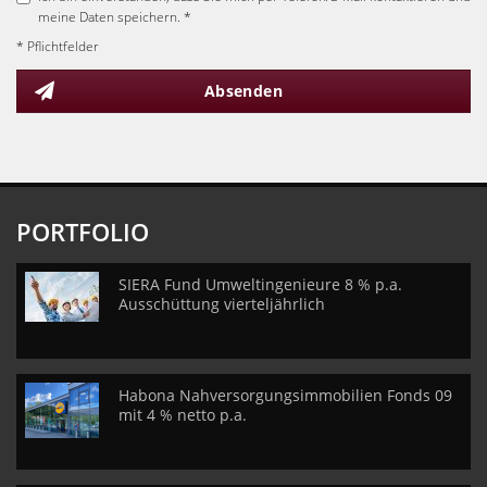
meine Daten speichern. *
* Pflichtfelder
Absenden
PORTFOLIO
SIERA Fund Umweltingenieure 8 % p.a.
Ausschüttung vierteljährlich
Habona Nahversorgungsimmobilien Fonds 09
mit 4 % netto p.a.