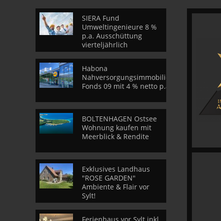
SIERA Fund
Umweltingenieure 8 %
p.a. Ausschüttung
vierteljährlich
Habona
Nahversorgungsimmobilien
Fonds 09 mit 4 % netto p.a.
BOLTENHAGEN Ostsee
Wohnung kaufen mit
Meerblick & Rendite
Exklusives Landhaus
"ROSE GARDEN"
Ambiente & Flair vor
Sylt!
Ferienhaus vor Sylt inkl.