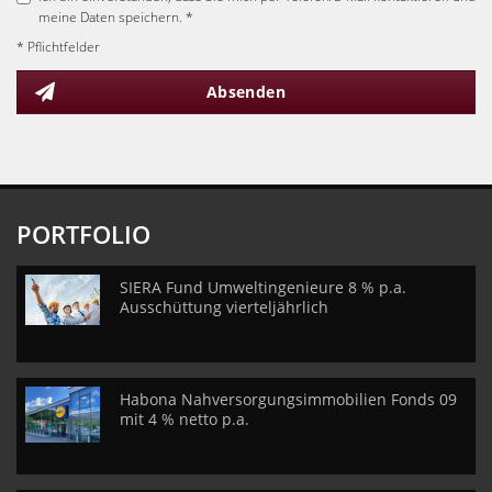
meine Daten speichern. *
* Pflichtfelder
Absenden
PORTFOLIO
SIERA Fund Umweltingenieure 8 % p.a.
Ausschüttung vierteljährlich
Habona Nahversorgungsimmobilien Fonds 09
mit 4 % netto p.a.