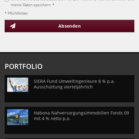
meine Daten speichern. *
* Pflichtfelder
Absenden
PORTFOLIO
SIERA Fund Umweltingenieure 8 % p.a.
Ausschüttung vierteljährlich
Habona Nahversorgungsimmobilien Fonds 09
mit 4 % netto p.a.