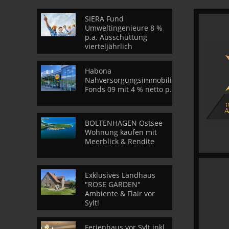
SIERA Fund
Umweltingenieure 8 %
p.a. Ausschüttung
vierteljährlich
Habona
Nahversorgungsimmobilien
Fonds 09 mit 4 % netto p.a.
BOLTENHAGEN Ostsee
Wohnung kaufen mit
Meerblick & Rendite
Exklusives Landhaus
"ROSE GARDEN"
Ambiente & Flair vor
Sylt!
Ferienhaus vor Sylt inkl.