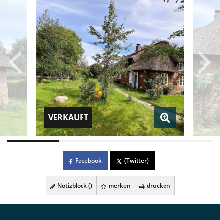
VERKAUFT
Facebook
(Twitter)
Notizblock (
)
merken
drucken