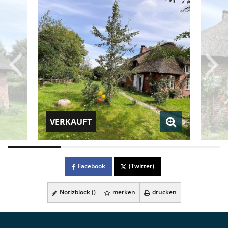
VERKAUFT
Facebook
(Twitter)
Notizblock (
)
merken
drucken