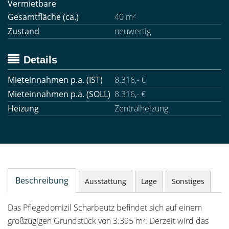
Vermietbare
Gesamtfläche (ca.)
40 m²
Zustand
neuwertig
Details
Mieteinnahmen p.a. (IST)
8.316,- €
Mieteinnahmen p.a. (SOLL)
8.316,- €
Heizung
Zentralheizung
Beschreibung
Ausstattung
Lage
Sonstiges
Das Pflegedomizil Scharbeutz befindet sich auf einem
großzügigen Grundstück von 3.395 m². Derzeit wird das