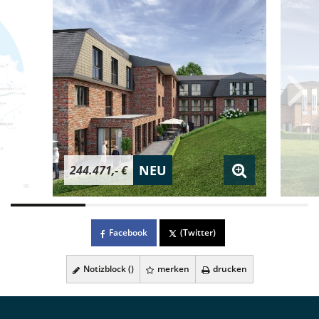
NEU
244.471,- €
Facebook
(Twitter)
Notizblock (
)
merken
drucken