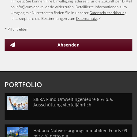
Hinweis: Sie können Ihre Einwilligung jederzeit für die Zukunft per E-Mail
an info@cvm-chevalier.de widerrufen. Detaillierte Informationen zum
Umgang mit Nutzerdaten finden Sie in unserer
Datenschutzerklärung
.
Ich akzeptiere die Bestimmungen zum
Datenschutz
. *
* Pflichtfelder
Absenden
PORTFOLIO
SIERA Fund Umweltingenieure 8 % p.a.
Ausschüttung vierteljährlich
Habona Nahversorgungsimmobilien Fonds 09
mit 4 % netto p.a.