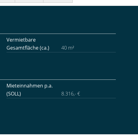
Vermietbare
Gesamtfläche (ca.)
40 m²
Mieteinnahmen p.a.
(SOLL)
8.316,- €