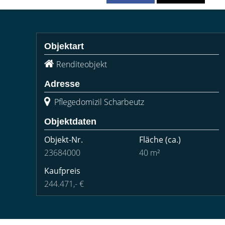
Objektart
Renditeobjekt
Adresse
Pflegedomizil Scharbeutz
Objektdaten
Objekt-Nr.
Fläche
(ca.)
23684000
40 m²
Kaufpreis
244.471,- €