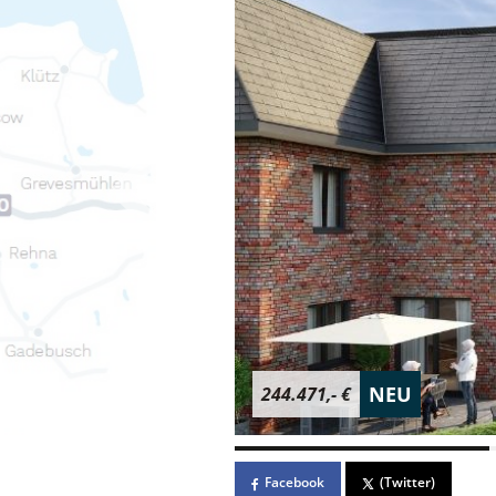
NEU
244.471,- €
Facebook
(Twitter)