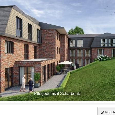
Pflegedomizil Scharbeutz
Notizbl