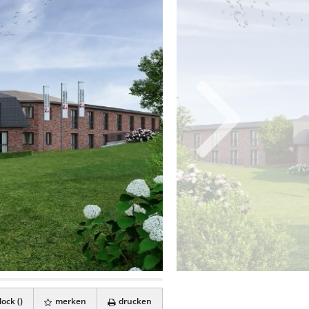
ock (
)
merken
drucken