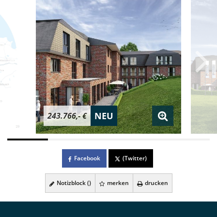
NEU
243.766,- €
Facebook
(Twitter)
Notizblock (
)
merken
drucken