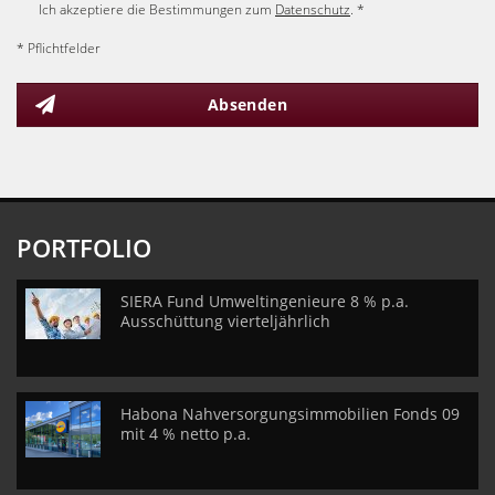
Ich akzeptiere die Bestimmungen zum
Datenschutz
. *
* Pflichtfelder
Absenden
PORTFOLIO
SIERA Fund Umweltingenieure 8 % p.a.
Ausschüttung vierteljährlich
Habona Nahversorgungsimmobilien Fonds 09
mit 4 % netto p.a.