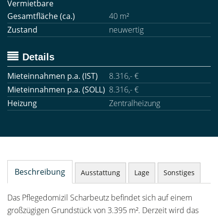
Vermietbare
Gesamtfläche (ca.)
40 m²
Zustand
neuwertig
Details
Mieteinnahmen p.a. (IST)
8.316,- €
Mieteinnahmen p.a. (SOLL)
8.316,- €
Heizung
Zentralheizung
Beschreibung
Ausstattung
Lage
Sonstiges
Das Pflegedomizil Scharbeutz befindet sich auf einem
großzügigen Grundstück von 3.395 m². Derzeit wird das