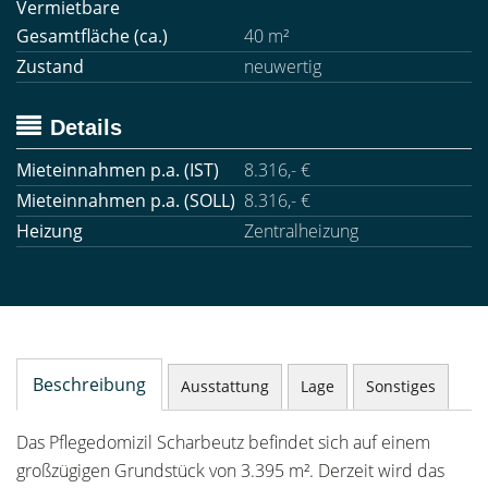
Vermietbare
Gesamtfläche (ca.)
40 m²
Zustand
neuwertig
Details
Mieteinnahmen p.a. (IST)
8.316,- €
Mieteinnahmen p.a. (SOLL)
8.316,- €
Heizung
Zentralheizung
Beschreibung
Ausstattung
Lage
Sonstiges
Das Pflegedomizil Scharbeutz befindet sich auf einem
großzügigen Grundstück von 3.395 m². Derzeit wird das