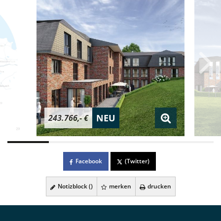
NEU
243.766,- €
Facebook
(Twitter)
Notizblock (
)
merken
drucken