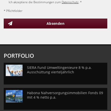
Ich akzeptiere die Bestimmungen zum
Datenschutz
. *
* Pflichtfelder
Absenden
PORTFOLIO
SIERA Fund Umweltingenieure 8 % p.a.
Ausschüttung vierteljährlich
Habona Nahversorgungsimmobilien Fonds 09
mit 4 % netto p.a.