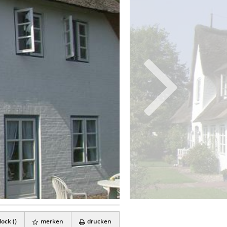
ock (
)
merken
drucken