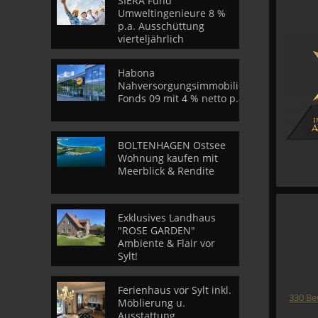
SIERA Fund
Umweltingenieure 8 %
p.a. Ausschüttung
vierteljährlich
Habona
Nahversorgungsimmobilien
Fonds 09 mit 4 % netto p.a.
BOLTENHAGEN Ostsee
Wohnung kaufen mit
Meerblick & Rendite
Exklusives Landhaus
"ROSE GARDEN"
Ambiente & Flair vor
Sylt!
Ferienhaus vor Sylt inkl.
330
Be
Möblierung u.
Ausstattung