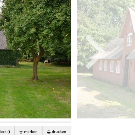
ock (
)
merken
drucken