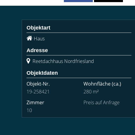
Objektart
Haus
Adresse
Reetdachhaus Nordfriesland
Objektdaten
Objekt-Nr.
Wohnfläche
(ca.)
19-258421
280 m²
Zimmer
Preis auf Anfrage
10