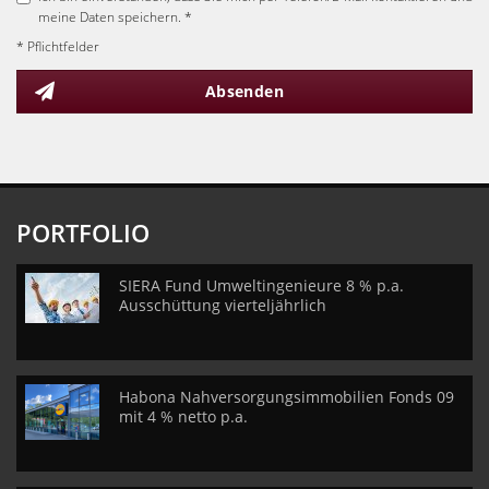
meine Daten speichern. *
* Pflichtfelder
Absenden
PORTFOLIO
SIERA Fund Umweltingenieure 8 % p.a.
Ausschüttung vierteljährlich
Habona Nahversorgungsimmobilien Fonds 09
mit 4 % netto p.a.