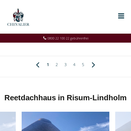
0800 22 100 22 gebührenfrei
1
2
3
4
5
Reetdachhaus in Risum-Lindholm