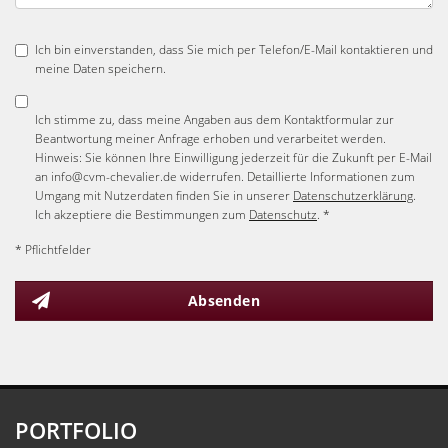
Ich bin einverstanden, dass Sie mich per Telefon/E-Mail kontaktieren und
meine Daten speichern.
Ich stimme zu, dass meine Angaben aus dem Kontaktformular zur
Beantwortung meiner Anfrage erhoben und verarbeitet werden.
Hinweis: Sie können Ihre Einwilligung jederzeit für die Zukunft per E-Mail
an info@cvm-chevalier.de widerrufen. Detaillierte Informationen zum
Umgang mit Nutzerdaten finden Sie in unserer
Datenschutzerklärung
.
Ich akzeptiere die Bestimmungen zum
Datenschutz
. *
* Pflichtfelder
Absenden
PORTFOLIO