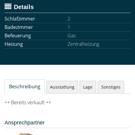
Details
Schlafzimmer
2
Badezimmer
1
Befeuerung
Gas
Heizung
Zentralheizung
Beschreibung
Ausstattung
Lage
Sonstiges
++ Bereits verkauft ++
Ansprechpartner