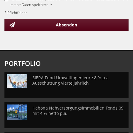
meine Daten speichern. *
* Pflichtfelder
Absenden
PORTFOLIO
SIERA Fund Umweltingenieure 8 % p.a.
Ausschüttung vierteljährlich
Habona Nahversorgungsimmobilien Fonds 09
mit 4 % netto p.a.