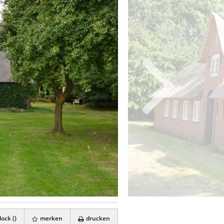
ock (
)
merken
drucken