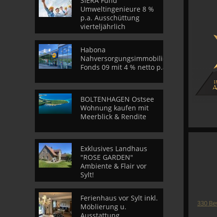
SIERA Fund
Umweltingenieure 8 %
p.a. Ausschüttung
vierteljährlich
Habona
Nahversorgungsimmobilien
Fonds 09 mit 4 % netto p.a.
BOLTENHAGEN Ostsee
Wohnung kaufen mit
Meerblick & Rendite
Exklusives Landhaus
"ROSE GARDEN"
Ambiente & Flair vor
Sylt!
Ferienhaus vor Sylt inkl.
330
Be
Möblierung u.
Ausstattung