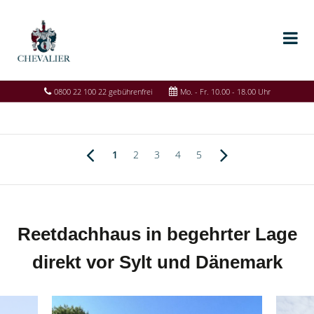
0800 22 100 22 gebührenfrei
Mo. - Fr. 10.00 - 18.00 Uhr
1
2
3
4
5
Reetdachhaus in begehrter Lage
direkt vor Sylt und Dänemark