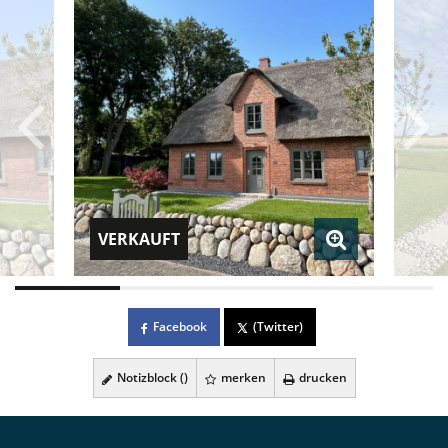
VERKAUFT
Facebook
(Twitter)
Notizblock (
)
merken
drucken