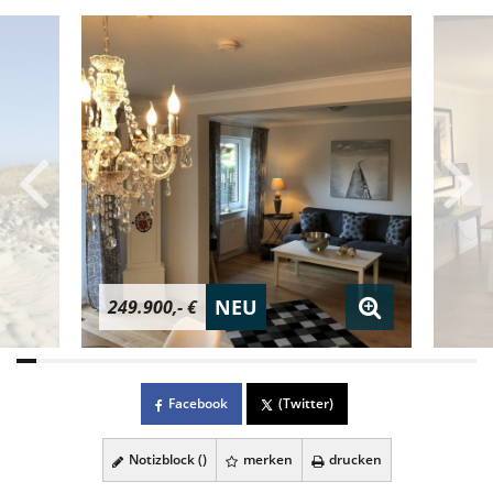
NEU
249.900,- €
Facebook
(Twitter)
Notizblock (
)
merken
drucken