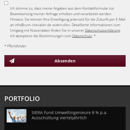
Ich stimme zu, dass meine Angaben aus dem Kontaktformular zur
Beantwortung meiner Anfrage erhoben und verarbeitet werden.
Hinweis: Sie können Ihre Einwilligung jederzeit für die Zukunft per E-Mail
an info@cvm-chevalier.de widerrufen. Detaillierte Informationen zum
Umgang mit Nutzerdaten finden Sie in unserer
Datenschutzerklärung
.
Ich akzeptiere die Bestimmungen zum
Datenschutz
. *
* Pflichtfelder
Absenden
PORTFOLIO
SIERA Fund Umweltingenieure 8 % p.a.
Ausschüttung vierteljährlich