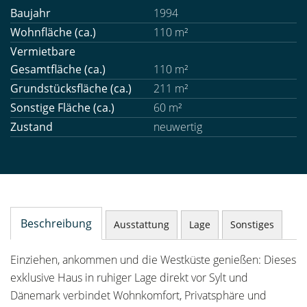
Baujahr
1994
Wohnfläche (ca.)
110 m²
Vermietbare
Gesamtfläche (ca.)
110 m²
Grundstücksfläche (ca.)
211 m²
Sonstige Fläche (ca.)
60 m²
Zustand
neuwertig
Beschreibung
Ausstattung
Lage
Sonstiges
Einziehen, ankommen und die Westküste genießen: Dieses
exklusive Haus in ruhiger Lage direkt vor Sylt und
Dänemark verbindet Wohnkomfort, Privatsphäre und