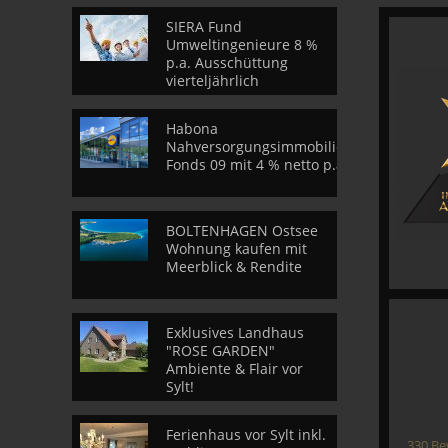
SIERA Fund
Umweltingenieure 8 %
p.a. Ausschüttung
vierteljährlich
Habona
Nahversorgungsimmobilien
Fonds 09 mit 4 % netto p.a.
BOLTENHAGEN Ostsee
Wohnung kaufen mit
Meerblick & Rendite
Exklusives Landhaus
"ROSE GARDEN"
Ambiente & Flair vor
Sylt!
Ferienhaus vor Sylt inkl.
330
Be