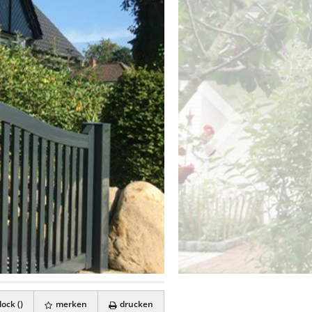
ock (
)
merken
drucken