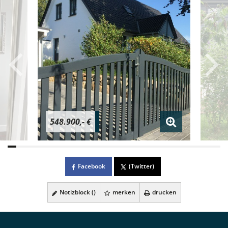
548.900,- €
Facebook
(Twitter)
Notizblock (
)
merken
drucken